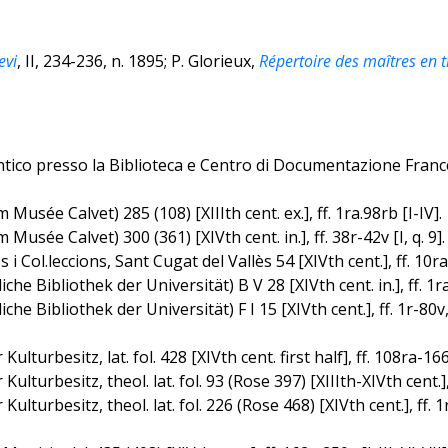
evi
, II, 234-236, n. 1895; P. Glorieux,
Répertoire des maîtres en th
ntico presso la Biblioteca e Centro di Documentazione Franc
usée Calvet) 285 (108) [XIIIth cent. ex.], ff. 1ra.98rb [I-IV].
sée Calvet) 300 (361) [XIVth cent. in.], ff. 38r-42v [I, q. 9].
 Col.leccions, Sant Cugat del Vallès 54 [XIVth cent.], ff. 10ra-
he Bibliothek der Universität) B V 28 [XIVth cent. in.], ff. 1ra-
e Bibliothek der Universität) F I 15 [XIVth cent.], ff. 1r-80v, 82r
ulturbesitz, lat. fol. 428 [XIVth cent. first half], ff. 108ra-16
lturbesitz, theol. lat. fol. 93 (Rose 397) [XIIIth-XIVth cent.], f
turbesitz, theol. lat. fol. 226 (Rose 468) [XIVth cent.], ff. 1r-39