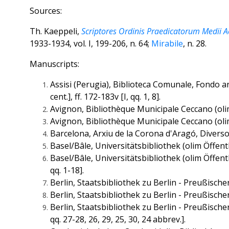
Sources:
Th. Kaeppeli,
Scriptores Ordinis Praedicatorum Medii A
1933-1934, vol. I, 199-206, n. 64;
Mirabile
, n. 28.
Manuscripts:
Assisi (Perugia), Biblioteca Comunale, Fondo a
cent.], ff. 172-183v [I, qq. 1, 8].
Avignon, Bibliothèque Municipale Ceccano (olim M
Avignon, Bibliothèque Municipale Ceccano (olim Mu
Barcelona, Arxiu de la Corona d'Aragó, Diversos i
Basel/Bâle, Universitätsbibliothek (olim Öffentlic
Basel/Bâle, Universitätsbibliothek (olim Öffentlich
qq. 1-18].
Berlin, Staatsbibliothek zu Berlin - Preußischer K
Berlin, Staatsbibliothek zu Berlin - Preußischer Ku
Berlin, Staatsbibliothek zu Berlin - Preußischer Kul
qq. 27-28, 26, 29, 25, 30, 24 abbrev.].