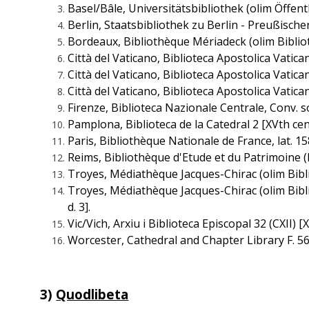
Basel/Bâle, Universitätsbibliothek (olim Öffentlic
Berlin, Staatsbibliothek zu Berlin - Preußischer 
Bordeaux, Bibliothèque Mériadeck (olim Bibliothèqu
Città del Vaticano, Biblioteca Apostolica Vaticana,
Città del Vaticano, Biblioteca Apostolica Vaticana,
Città del Vaticano, Biblioteca Apostolica Vaticana,
Firenze, Biblioteca Nazionale Centrale, Conv. sop
Pamplona, Biblioteca de la Catedral 2 [XVth cent.
Paris, Bibliothèque Nationale de France, lat. 15868 
Reims, Bibliothèque d'Etude et du Patrimoine (Bi
Troyes, Médiathèque Jacques-Chirac (olim Bibli
Troyes, Médiathèque Jacques-Chirac (olim Biblio
d. 3].
Vic/Vich, Arxiu i Biblioteca Episcopal 32 (CXII) [XVt
Worcester, Cathedral and Chapter Library F. 56 [XI
3)
Quodlibeta