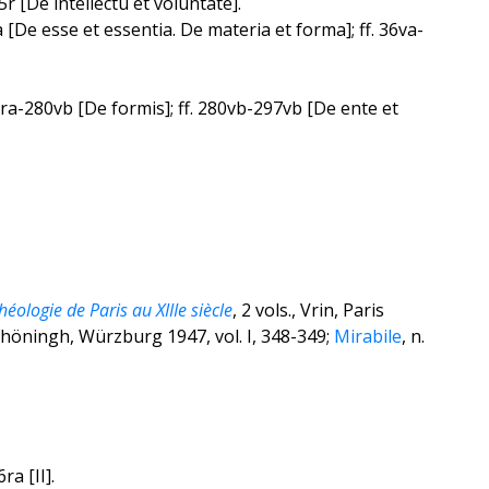
5r [De intellectu et voluntate].
a [De esse et essentia. De materia et forma]; ff. 36va-
267ra-280vb [De formis]; ff. 280vb-297vb [De ente et
éologie de Paris au XIIIe siècle
, 2 vols., Vrin, Paris
 Schöningh, Würzburg 1947, vol. I, 348-349;
Mirabile
, n.
a [II].