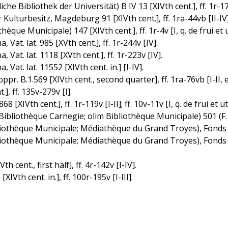
he Bibliothek der Universität) B IV 13 [XIVth cent.], ff. 1r-170
Kulturbesitz, Magdeburg 91 [XIVth cent.], ff. 1ra-44vb [II-IV];
e Municipale) 147 [XIVth cent.], ff. 1r-4v [I, q. de frui et uti]
 Vat. lat. 985 [XVth cent.], ff. 1r-244v [IV].
 Vat. lat. 1118 [XVth cent.], ff. 1r-223v [IV].
 Vat. lat. 11552 [XIVth cent. in.] [I-IV].
pr. B.1.569 [XIVth cent., second quarter], ff. 1ra-76vb [I-II, 
], ff. 135v-279v [I].
[XIVth cent.], ff. 1r-119v [I-II]; ff. 10v-11v [I, q. de frui et uti
bliothèque Carnegie; olim Bibliothèque Municipale) 501 (F. 458
othèque Municipale; Médiathèque du Grand Troyes), Fonds anci
thèque Municipale; Médiathèque du Grand Troyes), Fonds ancien
h cent., first half], ff. 4r-142v [I-IV].
Vth cent. in.], ff. 100r-195v [I-III].