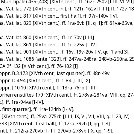
icipale) 435 (408) [XIVth cent.], ff. 162r-250v [I-III, VI-VII]
t. lat. 772 [XIVth cent. in.], ff. 121r-162v [I, III]; ff. 172v-180v 
Vat. lat. 817 [XIVth cent., first half], ff. 97r-149v [IV].
, Vat. lat. 829 [XIVth cent.], ff. 1ra-6vb [II, q. 1]; ff. 61va-6
Vat. lat. 860 [XIVth cent.], ff. 1r-70v [I-III]
 Vat. lat. 861 [XIVth cent.], ff. 1r-225v [I-IV].
 Vat. lat. 901 [XIVth cent.], f. 16v, 19v-20v [IV, qq. 1 and 3].
, Vat. lat. 1086 [ante 1323], ff. 247va-248ra, 248vb-250ra, 251rb
A 2° 132 [XIVth cent.], ff. 76-102 [I].
pr. B.3.173 [XIVth cent., last quarter], ff. 48r-49v.
. D.4.94 [XIVth cent.], ff. 1-84 [I-III, IX].
r. J.10.10 [XIVth cent.], ff. 13ra-76rb [I-III].
rrenstiftes 179 [XIVth cent.], ff. 278va-281va [VIII, qq. 27-2
, ff. 1ra-94va [I-IV].
first quarter], ff. 1ra-124rb [I-IV].
h cent.], ff. 25va-275rb [I-III, IX, VI, VII, VIII, q. 1-23, IV].
XIVth cent., first half], ff. 12ra-39vb [I, qq. 1-8].
.], ff. 212ra-270vb [I-III], 270vb-278vb [IX, qq. 1-9].