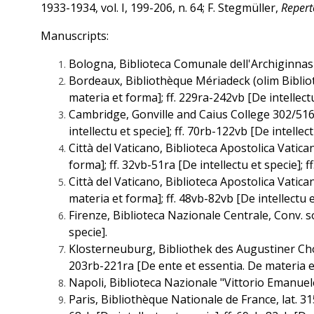
1933-1934, vol. I, 199-206, n. 64; F. Stegmüller,
Repert
Manuscripts:
Bologna, Biblioteca Comunale dell'Archiginnasio, 
Bordeaux, Bibliothèque Mériadeck (olim Biblioth
materia et forma]; ff. 229ra-242vb [De intellectu
Cambridge, Gonville and Caius College 302/516 [X
intellectu et specie]; ff. 70rb-122vb [De intellec
Città del Vaticano, Biblioteca Apostolica Vatican
forma]; ff. 32vb-51ra [De intellectu et specie]; f
Città del Vaticano, Biblioteca Apostolica Vaticana
materia et forma]; ff. 48vb-82vb [De intellectu e
Firenze, Biblioteca Nazionale Centrale, Conv. sop
specie].
Klosterneuburg, Bibliothek des Augustiner Chorhe
203rb-221ra [De ente et essentia. De materia et 
Napoli, Biblioteca Nazionale "Vittorio Emanuele I
Paris, Bibliothèque Nationale de France, lat. 315