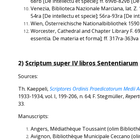
68rb [De intellectu et specie]; ff. 69vb-82vb [De 
Venezia, Biblioteca Nazionale Marciana, lat. Z. 1
54ra [De intellectu et specie]; 56ra-93ra [De int
Wien, Österreichische Nationalbibliothek 1590 [
Worcester, Cathedral and Chapter Library F. 69 [
essentia. De materia et forma]; ff. 317ra-363va 
2)
Scriptum super IV libros Sententiarum
Sources:
Th. Kaeppeli,
Scriptores Ordinis Praedicatorum Medii A
1933-1934, vol. I, 199-206, n. 64; F. Stegmüller,
Repert
33.
Manuscripts:
Angers, Médiathèque Toussaint (olim Bibliothèqu
Avignon, Bibliothèque Municipale Ceccano (olim M