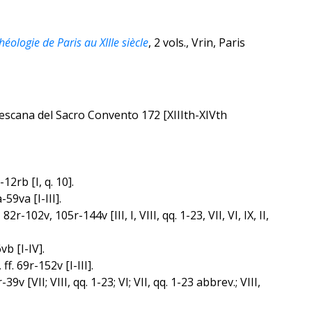
éologie de Paris au XIIIe siècle
, 2 vols., Vrin, Paris
escana del Sacro Convento 172 [XIIIth-XIVth
12rb [I, q. 10].
59va [I-III].
-102v, 105r-144v [III, I, VIII, qq. 1-23, VII, VI, IX, II,
6vb [I-IV].
f. 69r-152v [I-III].
v [VII; VIII, qq. 1-23; VI; VII, qq. 1-23 abbrev.; VIII,