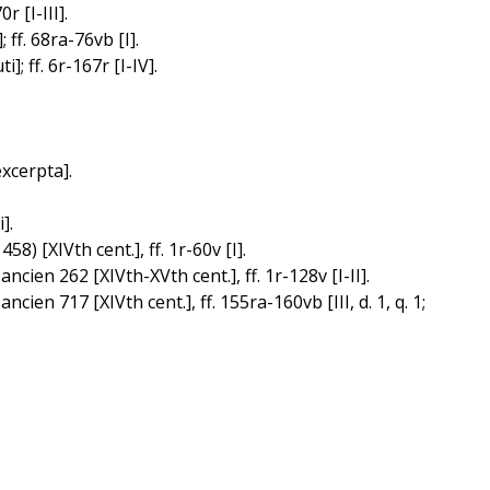
r [I-III].
 ff. 68ra-76vb [I].
; ff. 6r-167r [I-IV].
excerpta].
].
) [XIVth cent.], ff. 1r-60v [I].
en 262 [XIVth-XVth cent.], ff. 1r-128v [I-II].
 717 [XIVth cent.], ff. 155ra-160vb [III, d. 1, q. 1;