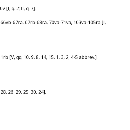
.
[I, q. 2; II, q. 7].
5va, 66vb-67ra, 67rb-68ra, 70va-71va, 103va-105ra [I,
 [V, qq. 10, 9, 8, 14, 15, 1, 3, 2, 4-5 abbrev.].
8, 26, 29, 25, 30, 24].