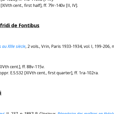
th cent., first half], ff. 79r-140v [II, IV].
fridi de Fontibus
au XIIIe siècle
, 2 vols., Vrin, Paris 1933-1934, vol. I, 199-206, 
Vth cent.], ff. 88v-115v.
pr. E.5.532 [XIVth cent., first quarter], ff. 1ra-102ra.
i
evi
, II, 237, n. 1897; P. Glorieux,
Répertoire des maîtres en théolog