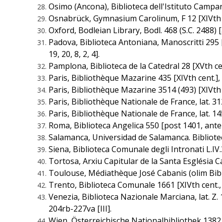
Osimo (Ancona), Biblioteca dell'Istituto Campana
Osnabrück, Gymnasium Carolinum, F 12 [XIVth ce
Oxford, Bodleian Library, Bodl. 468 (S.C. 2488) [a.
Padova, Biblioteca Antoniana, Manoscritti 295 [XIVt
19, 20, 8, 2, 4].
Pamplona, Biblioteca de la Catedral 28 [XVth cent.
Paris, Bibliothèque Mazarine 435 [XIVth cent.], ff
Paris, Bibliothèque Mazarine 3514 (493) [XIVth cen
Paris, Bibliothèque Nationale de France, lat. 3121 [
Paris, Bibliothèque Nationale de France, lat. 14572
Roma, Biblioteca Angelica 550 [post 1401, ante 1
Salamanca, Universidad de Salamanca. Biblioteca
Siena, Biblioteca Comunale degli Intronati L.IV.33
Tortosa, Arxiu Capitular de la Santa Església Cate
Toulouse, Médiathèque José Cabanis (olim Biblio
Trento, Biblioteca Comunale 1661 [XIVth cent., 
Venezia, Biblioteca Nazionale Marciana, lat. Z. 13
204rb-227va [III].
Wien, Österreichische Nationalbibliothek 1382 [a