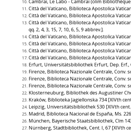
Cambrai, Le Labo - Cambrai (olim Bibliothèque Mun
Città del Vaticano, Biblioteca Apostolica Vaticana, Va
Città del Vaticano, Biblioteca Apostolica Vaticana, 
Città del Vaticano, Biblioteca Apostolica Vaticana
qq. 2, 4, 3, 15, 7, 10, 6, 5, 9 abbrev.].
Città del Vaticano, Biblioteca Apostolica Vaticana, 
Città del Vaticano, Biblioteca Apostolica Vaticana,
Città del Vaticano, Biblioteca Apostolica Vaticana,
Città del Vaticano, Biblioteca Apostolica Vaticana
Erfurt, Universitätsbibliothek Erfurt, Dep. Erf., C
Firenze, Biblioteca Nazionale Centrale, Conv. sop
Firenze, Biblioteca Nazionale Centrale, Conv. soppr
Firenze, Biblioteca Nazionale Centrale, Conv. sopp
Klosterneuburg, Bibliothek des Augustiner Chorhe
Kraków, Biblioteka Jagiellonska 734 [XIVth cent.]
Leipzig, Universitätsbibliothek 530 [XIVth cent., 
Madrid, Biblioteca Nacional de España, Ms. 226 [XIVt
München, Bayerische Staatsbibliothek, Clm 14383 [
Nürnberg, Stadtbibliothek, Cent. I, 67 [XIVth cent