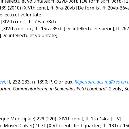
intellectu et voluntate]; ff. 82vb-98rb [De formis]; ff. 98rb-12
39 (2010) [XIVth cent.], ff. 6ra-20vb [De formis]; ff. 20vb-36v
ellectu et voluntate].
XIVth cent.], ff. 77va-78rb.
XIVth cent. in.], ff. 15ra-35rb [De intellectu et specie]; ff. 
[De intellectu et voluntate].
evi
, II, 232-233, n. 1890; P. Glorieux,
Répertoire des maîtres en th
orium Commentariorum in Sententias Petri Lombardi
, 2 vols.,
e Municipale) 229 (220) [XIVth cent.], ff. 1ra-14ra [I-IV].
usée Calvet) 1071 [XIVth cent., first quarter], ff. 131ra-156r