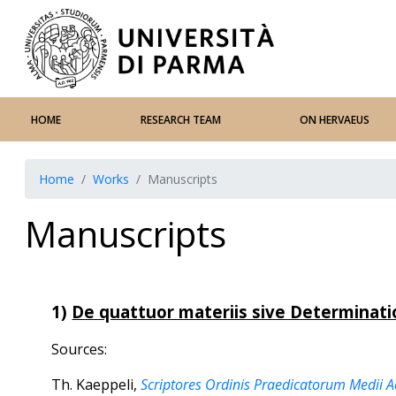
HOME
RESEARCH TEAM
ON HERVAEUS
Home
Works
Manuscripts
Manuscripts
1)
De quattuor materiis sive Determina
Sources:
Th. Kaeppeli,
Scriptores Ordinis Praedicatorum Medii A