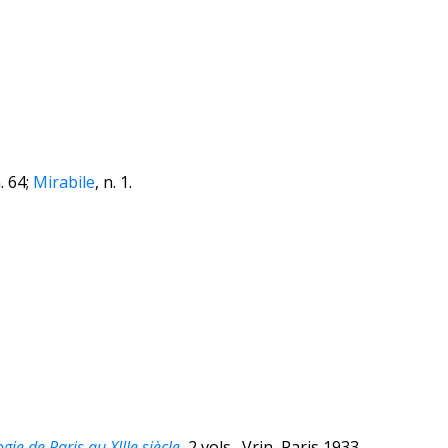
n. 64;
Mirabile
, n. 1.
ie de Paris au XIIIe siècle
, 2 vols., Vrin, Paris 1933-