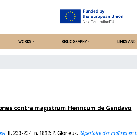
WORKS
BIBLIOGRAPHY
LINKS AN
tiones contra magistrum Henricum de Gandavo
evi
, II, 233-234, n. 1892; P. Glorieux,
Répertoire des maîtres en th