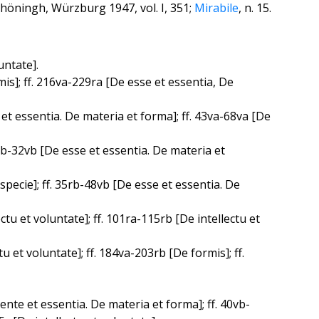
 Schöningh, Würzburg 1947, vol. I, 351;
Mirabile
, n. 15.
untate].
is]; ff. 216va-229ra [De esse et essentia, De
 et essentia. De materia et forma]; ff. 43va-68va [De
16rb-32vb [De esse et essentia. De materia et
t specie]; ff. 35rb-48vb [De esse et essentia. De
ectu et voluntate]; ff. 101ra-115rb [De intellectu et
 et voluntate]; ff. 184va-203rb [De formis]; ff.
 ente et essentia. De materia et forma]; ff. 40vb-