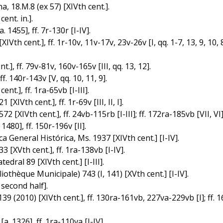
, 18.M.8 (ex 57) [XIVth cent.].
nt. in.].
 1455], ff. 7r-130r [I-IV].
h cent.], ff. 1r-10v, 11v-17v, 23v-26v [I, qq. 1-7, 13, 9, 10, 8];
], ff. 79v-81v, 160v-165v [III, qq. 13, 12].
. 140r-143v [V, qq. 10, 11, 9].
t.], ff. 1ra-65vb [I-III].
XIVth cent.], ff. 1r-69v [III, II, I].
 [XIVth cent.], ff. 24vb-115rb [I-III]; ff. 172ra-185vb [VII, VI]
480], ff. 150r-196v [II].
 General Histórica, Ms. 1937 [XIVth cent.] [I-IV].
 [XVth cent.], ff. 1ra-138vb [I-IV].
dral 89 [XIVth cent.] [I-III].
thèque Municipale) 743 (I, 141) [XVth cent.] [I-IV].
second half].
9 (2010) [XIVth cent.], ff. 130ra-161vb, 227va-229vb [I]; ff. 161
. 1326], ff. 1ra-110va [I-IV].