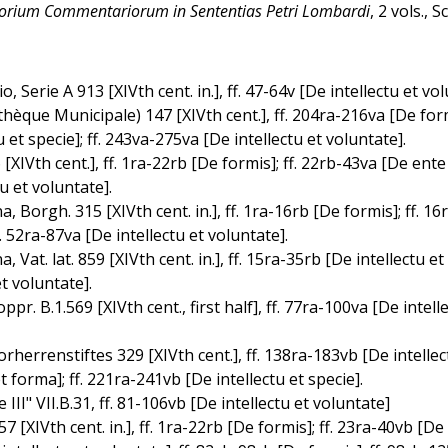
orium Commentariorum in Sententias Petri Lombardi
, 2 vols.,
Serie A 913 [XIVth cent. in.], ff. 47-64v [De intellectu et vol
èque Municipale) 147 [XIVth cent.], ff. 204ra-216va [De form
 et specie]; ff. 243va-275va [De intellectu et voluntate].
IVth cent.], ff. 1ra-22rb [De formis]; ff. 22rb-43va [De ente
tu et voluntate].
a, Borgh. 315 [XIVth cent. in.], ff. 1ra-16rb [De formis]; ff. 
f. 52ra-87va [De intellectu et voluntate].
, Vat. lat. 859 [XIVth cent. in.], ff. 15ra-35rb [De intellectu e
t voluntate].
pr. B.1.569 [XIVth cent., first half], ff. 77ra-100va [De intell
rrenstiftes 329 [XIVth cent.], ff. 138ra-183vb [De intellectu
forma]; ff. 221ra-241vb [De intellectu et specie].
II" VII.B.31, ff. 81-106vb [De intellectu et voluntate]
7 [XIVth cent. in.], ff. 1ra-22rb [De formis]; ff. 23ra-40vb [De