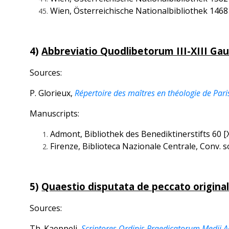
Wien, Österreichische Nationalbibliothek 1468 [XIV
4)
Abbreviatio Quodlibetorum III-XIII Gau
Sources:
P. Glorieux,
Répertoire des maîtres en théologie de Paris 
Manuscripts:
Admont, Bibliothek des Benediktinerstifts 60 [XI
Firenze, Biblioteca Nazionale Centrale, Conv. sop
5)
Quaestio disputata de peccato original
Sources:
Th. Kaeppeli,
Scriptores Ordinis Praedicatorum Medii A